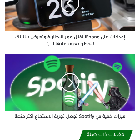
عمر
البطارية
وتعرض
بياناتك
للخطر:
تعرف
إعدادات على iPhone تقلل عمر البطارية وتعرض بياناتك
عليها
للخطر: تعرف عليها الآن
الآن
ميزات
خفية
في
Spotify
تجعل
تجربة
الاستماع
أكثر
متعة
ميزات خفية في Spotify تجعل تجربة الاستماع أكثر متعة
مقالات ذات صلة