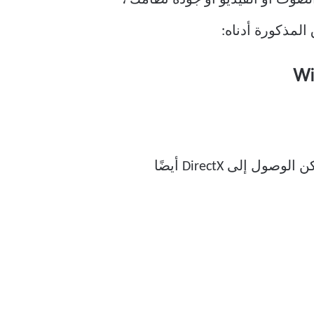
لصوت أو الفيديو أو جودة نظامك ،
هناك طرق مختلفة للوصول إلى أي أداة محددة في نظام التشغيل Windows 10 ، وبالمثل ، يمكن الوصول إلى DirectX أيضًا