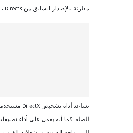
مقارنة بالإصدار السابق من DirectX ، أصبح الإصدار الذي تمت ترقيته جزءًا لا يتجزأ من نظام التشغيل Microsoft Windows.
الصلة. كما أنه يعمل على أداء تطبيق