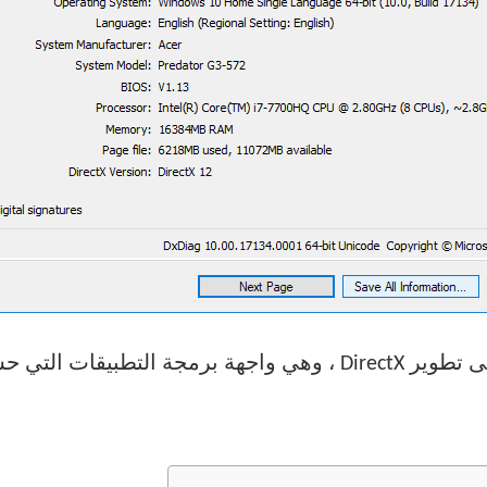
يقودنا تحسين تجربة المستخدم هذا إلى تطوير DirectX ، وهي واجه