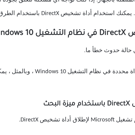
متصلة بالجهاز. إذا كنت تواجه أي مشكلة تتعلق بجودة ا
Windo
الة حدوث خطأ ما.
شخيص DirectX.