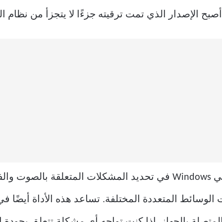
تساعد أداة تشخيص DirectX مستخدمي Windows في تحديد المشكلات ا
ات الوسائط المتعددة المختلفة. تساعد هذه الأداة أيض