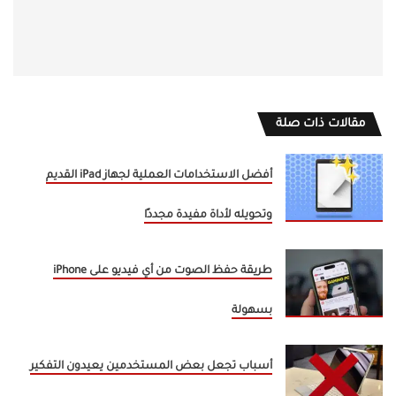
مقالات ذات صلة
أفضل الاستخدامات العملية لجهاز iPad القديم
وتحويله لأداة مفيدة مجددًا
طريقة حفظ الصوت من أي فيديو على iPhone
بسهولة
أسباب تجعل بعض المستخدمين يعيدون التفكير