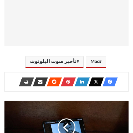
Mac
تأخير صوت البلوتوث
5
طرق
لإصلاح
الوضع
المرن