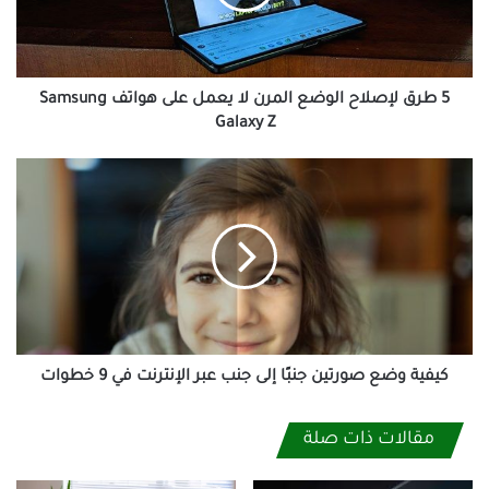
لا
يعمل
على
هواتف
Samsung
5 طرق لإصلاح الوضع المرن لا يعمل على هواتف Samsung
Galaxy
Galaxy Z
Z
كيفية
وضع
صورتين
جنبًا
إلى
جنب
عبر
الإنترنت
في
9
كيفية وضع صورتين جنبًا إلى جنب عبر الإنترنت في 9 خطوات
خطوات
مقالات ذات صلة