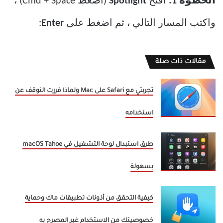
الخطوة 1:
افتح
Spotlight
(اضغط Cmd + Space) ،
واكتب المسار التالي ، ثم اضغط على
Enter
:
مقالات ذات صلة
تجربتي مع Safari على Mac ولماذا قررت التوقف عن
استخدامه
طرق استبدال لوحة التشغيل في macOS Tahoe
بسهولة
كيفية التحقق من أذونات تطبيقات ماك وحماية
خصوصيتك من الاستخدام غير المصرح به