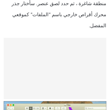
منطقة شاغرة ، ثم حدد لصق عنصر. سأختار جذر
محرك أقراص خارجي باسم “الملفات” كموقعي
المفضل.