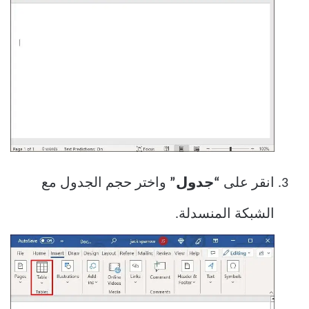
انقر على
“جدول”
واختر حجم الجدول مع
الشبكة المنسدلة.