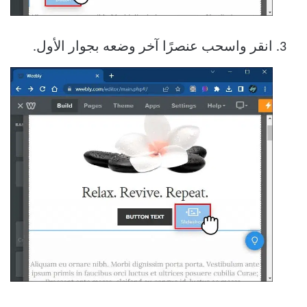
انقر واسحب عنصرًا آخر وضعه بجوار الأول.