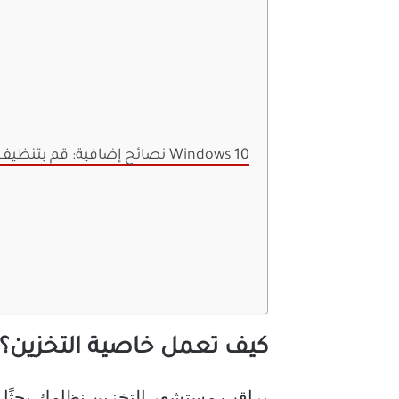
نصائح إضافية: قم بتنظيف المساحة على جهاز الكمبيوتر الذي يعمل بنظام Windows 10
كيف تعمل خاصية التخزين؟
يراقب مستشعر التخزين نظامك بحثًا ع