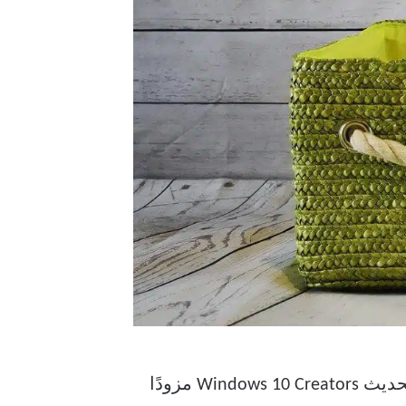
في الأيام الجيدة ، عادة ما يمسح المرء هذه الملفات يدويًا لتحرير مساحة. ليس بعد الآن. جاء تحديث Windows 10 Creators مزودًا