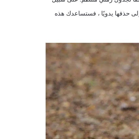
فات الخاصة بك لأكثر من 30 يومًا ، فلن تضطر إلى حذفها يدويًا ، فستساعدك هذه