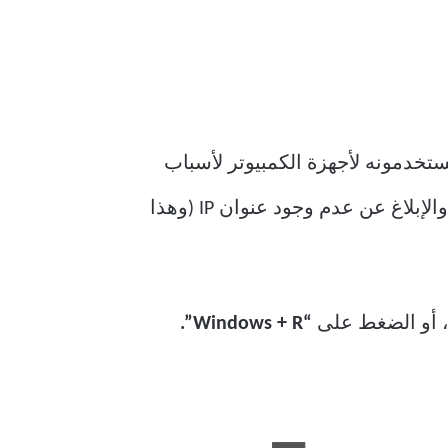
دي خدمة الإنترنت لا يستخدمونه لأجهزة الكمبيوتر لأسباب
مختلفة (بما في ذلك ارتفاع التكاليف). ومع ذلك، قد تحاول بعض الإعدادات اكتشاف حالة IPv6 والإبلاغ عن عدم وجود عنوان IP (وهذا
 أو الضغط على
“Windows + R”.