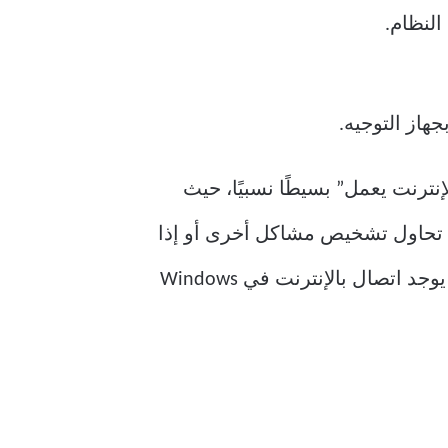
النظام.
جهاز التوجيه.
 يُعد ظهور خطأ “لا يوجد اتصال بالإنترنت في Windows 11، ولكن الإنترنت يعمل” بسيطًا نسبيًا، حيث
نت تحاول تشخيص مشاكل أخرى أو إذا
اقترن ببطئ الإنترنت، مما قد يشير إلى مشكلة أعمق. إليك ما يجب فعله عند ظهور أيقونة “لا يوجد اتصال بالإنترنت في Windows