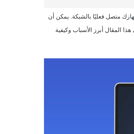
م أن جهازك متصل فعليًا بالشبكة. يمكن أن
عريفات الشبكة، أو إعدادات DNS. سنستعرض في هذا المقال أبرز الأسباب وكيفية