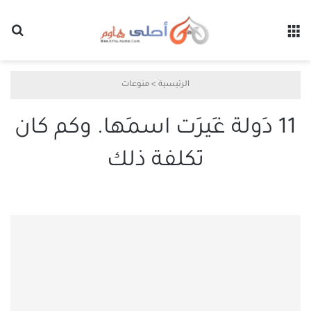
القائمة
بح
الرئيسية
>
منوعات
11 دَولة غَيرَت اسمَها. وكم كان
تَكلفة ذلك