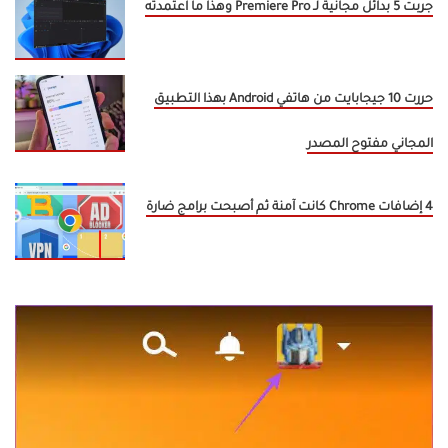
جربت 5 بدائل مجانية لـ Premiere Pro وهذا ما اعتمدته
حررت 10 جيجابايت من هاتفي Android بهذا التطبيق
المجاني مفتوح المصدر
4 إضافات Chrome كانت آمنة ثم أصبحت برامج ضارة