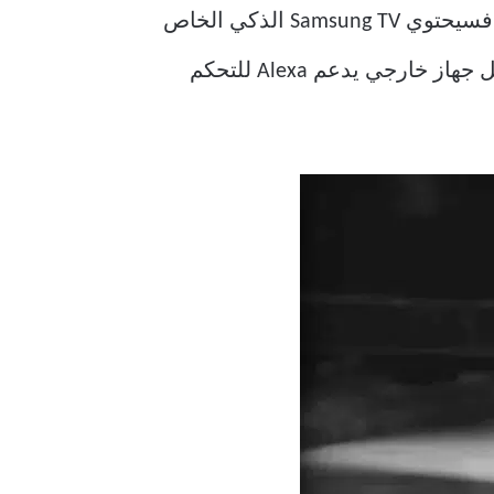
هناك طريقتان لاستخدام Alexa مع Samsung TV الذكي الخاص بك. إذا كان لديك طراز أحدث ، فسيحتوي Samsung TV الذكي الخاص
بك على Alexa مدمج. ولكن إذا كان لديك تلفزيون ذكي قديم من Samsung ، فيجب عليك توصيل جهاز خارجي يدعم Alexa للتحكم