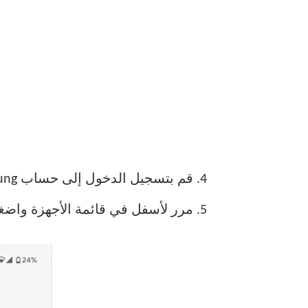
4. قم بتسجيل الدخول إلى حساب Samsung الخاص بك. تأكد من أنه نفس الحساب المستخدم لتسجيل Samsung TV الخاص بك.
5. مرر لأسفل في قائمة الأجهزة واضغط على