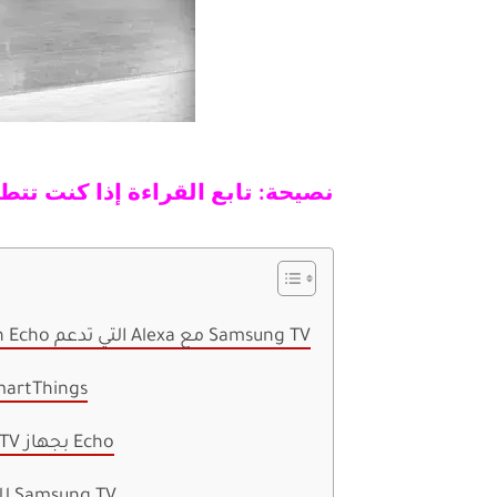
نصيحة: تابع القراءة إذا كنت تت
كيفية توصيل أجهزة Amazon Echo التي تدعم Alexa مع Samsung TV
1. إعداد تطبيق s
2. توصيل Samsung Smart TV بجهاز Echo