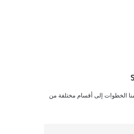
 بجهاز Samsung Smart TV الخاص بك. لقد قسمنا الخطوات إلى أقسام مختلفة من