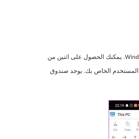
على عكس Microsoft Launcher ، سيذكرك Win 10 Launcher على الفور بسطح مكتب Windows 10. يمكنك الحصول على اثنين من
سم المستخدم الخاص بك. يوجد صندوق