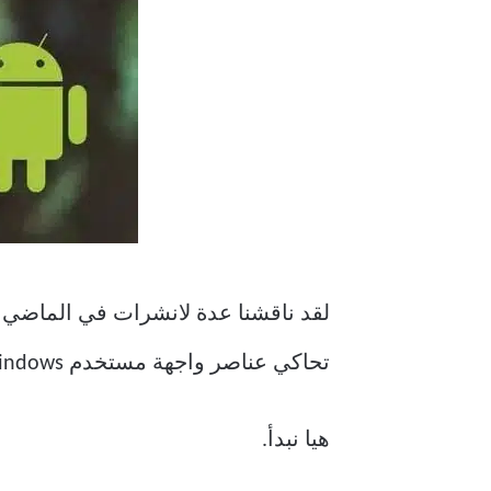
لقد ناقشنا عدة لانشرات في الماضي 
تحاكي عناصر واجهة مستخدم Windows وتعيد تخيلها للشاشة الأصغر. أتمنى أن يعجبك عشاق Windows.
هيا نبدأ.