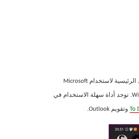
هذا هواللانشر الرسمي الوحيد لمستخدمي Windows من منزل Microsoft. تتمثل إحدى الفوائد الرئيسية لاستخدام Microsoft
Launcher في أنه يتكامل مع تطبيق Sticky Notes على جهاز الكمبيوتر الذي يعمل بنظام Windows. توجد أداة سهلة الاستخدام في
وتقويم Outlook.