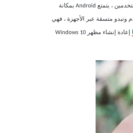
حيث يتمتع Windows بنصيب الأسد من مساحة سوق الحوسبة الشخصية من حيث قاعدة المستخدمين ، يتمتع Android بمكانة
و macOS حيث تعمل واجهة المستخدم وتبدو متسقة عبر الأجهزة ، فهي
إعادة إنشاء مظهر Windows 10