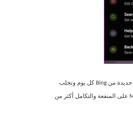
ودرج التطبيق والإيماءات. ستسحب خلفية جديدة من Bing كل يوم وتجلب
الأخبار من فئات ومناطق مختلفة دون ازدحام شاشتك الرئيسية يوميًا. يركز Microsoft Launcher على المنفعة والتكامل أكثر من