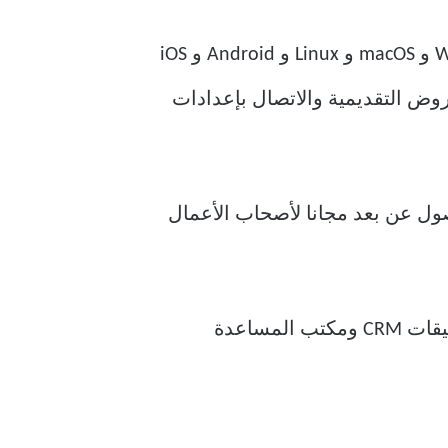
برنامج TeamViewer موجود منذ وقت بعيد وهو متاح على جميع الأنظمة الأساسية مثل Windows و macOS و Linux و Android و iOS
مه للدردشة وتقديم العروض التقديمية والاتصال بإعدادات
عددًا من تطبيقات CRM ومكتب المساعدة