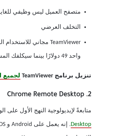
متصفح العميل ليس وظيفي للغاية
التخلف العرضي
TeamViewer مجاني للا
واحد 49 دولارًا بينما سيكلفك المستخدون المتعددون 99 دولارًا شهريًا.
تنزيل برنامج TeamViewer
لجميع 
2. Chrome Remote Desktop
متابعةً لإيديولوجية النهج الأول على الويب ، أصدرت Google برنامج الوصول المجا
Desktop