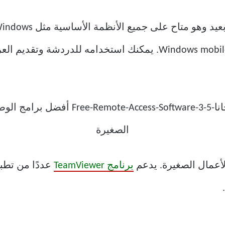
وحتى ChromeOS و Blackberry و Windows mobile OS. يمكنك استخدا
برنامج TeamViewer