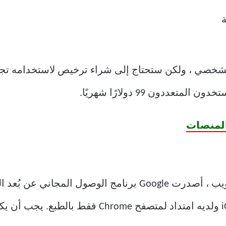
ستخدام الشخصي ، ولكن ستحتاج إلى شراء ترخيص لاستخدامه
المنصات
ني عن بُعد الخاص بها والمسمى
. إنه يعمل على Android و iOS ولديه امتداد لم