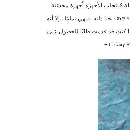
S23 و Galaxy S23 Plus أحدث إصدارات الشركة الرائدة في سلسلة S. تجلب الأجهزة أجهزة محسّنة
إلى المزيج ، جنبًا إلى جنب مع أحدث تحسينات برنامج OneUI. في هذه الملاحظة ، في حين أن OneUI بحد ذاته بديهي تمامًا ، إلا أنه
إذا كنت قد قدمت طلبًا للحصول على