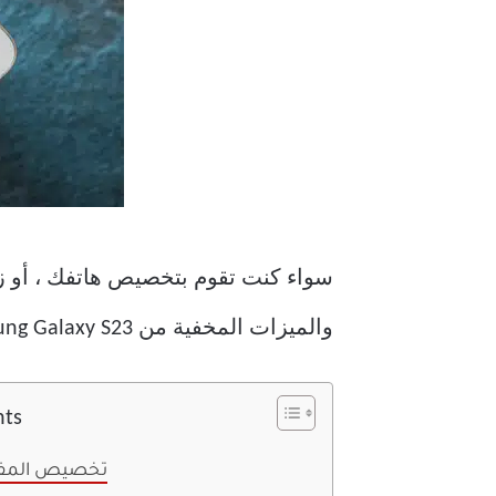
سواء كنت تقوم بتخصيص هاتفك ، أو زي
والميزات المخفية من Samsung Galaxy S23 على تحقيق أقصى استفادة من أحدث هاتف ذكي.
nts
1. تخصيص المفت