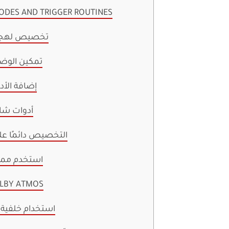
2. وسائط ES AND TRIGGER ROUTINES
3. تخصيص لهجا
4. تمكين الو
5. إضافة الأ
6. أدوات 
7. التخصيص دائمًا 
8. استخدم مم
9. تمكين  ATMOS
10. استخدام خلفية