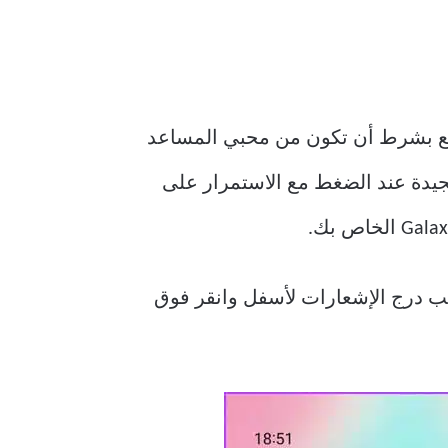
رار على المفتاح الجانبي إلى تنشيط Bixby ، وهو أمر رائع بشرط أن تكون من محبي المساعد
جيدة عند الضغط مع الاستمرار على
ب درج الإشعارات لأسفل وانقر فوق