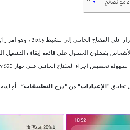
بشكل افتراضي ، يؤدي الضغط باستم
 الأشخاص يفضلون الحصول على قائمة إيقاف التشغيل ال
خصيص إجراء المفتاح الجانبي على جهاز Galaxy S23 الخاص بك.
ى تطبيق
“الإعدادات”
من
“درج التطبيقات”
، أو اسح