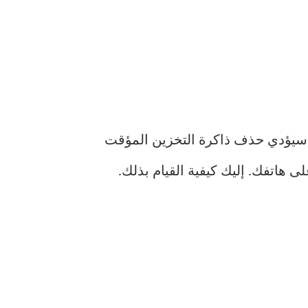
خطوة بدائية يمكنها إصلاح العديد من المشكلات المتعلقة بالتطبيقات على جهاز Android. سيؤدي حذف ذاكرة التخزين المؤقت