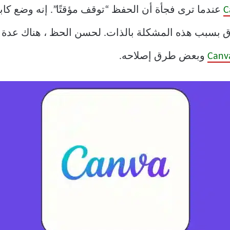
C
عندما ترى فجأة أن الحفظ “توقف مؤقتًا”. إنه وضع كا
بسبب هذه المشكلة بالذات. لحسن الحظ ، هناك عدة تق
Canv
وبعض طرق إصلاحه.