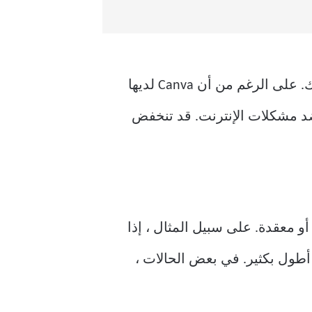
هناك أيضًا حالات يتوقف فيها Canva مؤقتًا عن الحفظ بسبب مشكلة في نهايته وليست مشكلتك. على الرغم من أن Canva لديها
 ضد مشكلات الإنترنت. قد تنخفض
عوبات في الادخار عند العمل في مشروعات Canva كبيرة جدًا أو معقدة. على سبيل المثال ، إذا
أطول بكثير. في بعض الحالات ،