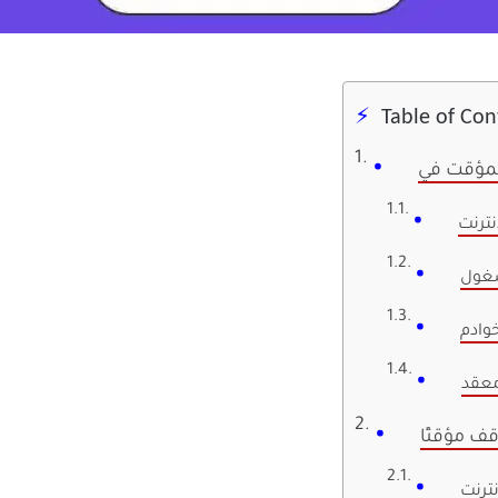
Table of Con
نترنت
شغول
معقد
ترنت