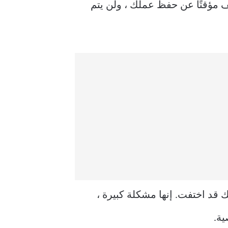
 مؤقتًا عن حفظ عملك ، ولن يتم
تك قد اختفت. إنها مشكلة كبيرة ،