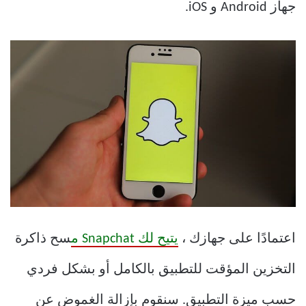
جهاز Android و iOS.
اعتمادًا على جهازك ،
يتيح لك Snapchat م
سح ذاكرة
التخزين المؤقت للتطبيق بالكامل أو بشكل فردي
حسب ميزة التطبيق. سنقوم بإزالة الغموض عن