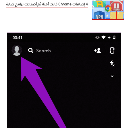
4 إضافات Chrome كانت آمنة ثم أصبحت برامج ضارة