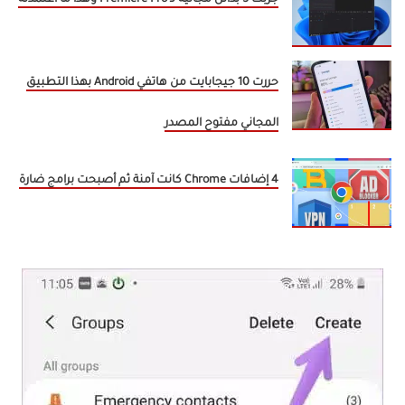
جربت 5 بدائل مجانية لـ Premiere Pro وهذا ما اعتمدته
حررت 10 جيجابايت من هاتفي Android بهذا التطبيق
المجاني مفتوح المصدر
4 إضافات Chrome كانت آمنة ثم أصبحت برامج ضارة