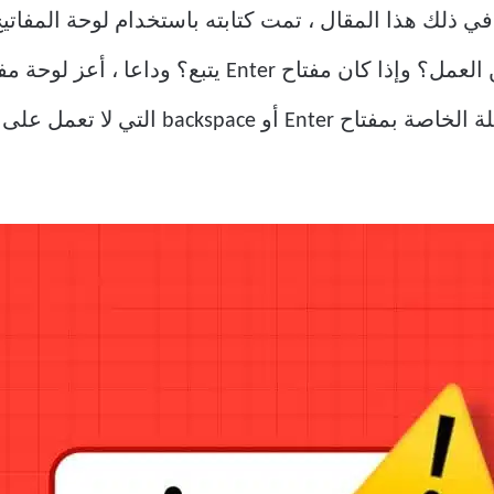
ما في ذلك هذا المقال ، تمت كتابته باستخدام لوحة المفا
شيء ما ويتوقف مفتاح Backspace عن العمل؟ وإذا كان 