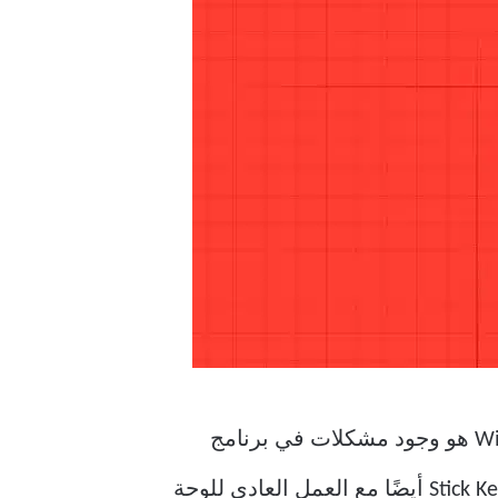
أحد الأسباب الأكثر شيوعًا لعدم عمل مفتاح Backspace أو Enter على نظام التشغيل Windows 11 هو وجود مشكلات في برنامج
تشغيل لوحة مفاتيح Windows. بالإضافة إلى ذلك ، قد تتداخل إعدادات إمكانية الوصول مثل Stick Keys أيضًا مع العمل العادي للوحة