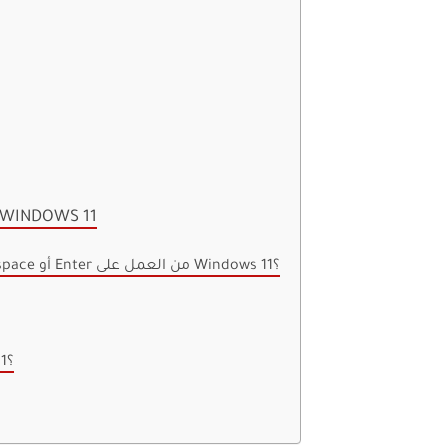
الأسئلة الشائعة لإصلاح مشكلات لوحة المفاتيح في نظام التشغيل DOWS 11
1. هل يمكن أن يؤدي تلف لوحة المفاتيح الفعلي إلى إيقاف مفتاح Backspace أو Enter من العمل على Windows 11؟
3. هل هناك أي بدائل لاستخدام لوحة المفاتيح الفعلية على Windows 11؟