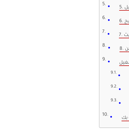
يل
يح
 بك