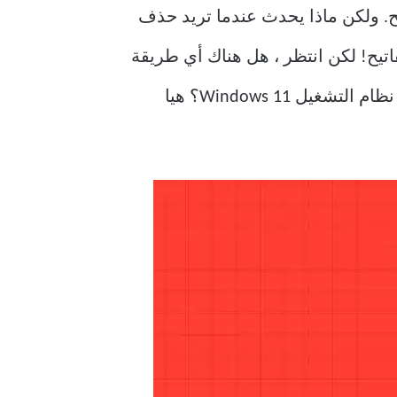
تيح. ولكن ماذا يحدث عندما تريد حذف
مفتاح Enter يتبع؟ وداعا ، أعز لوحة مفاتيح! لكن انتظر ، هل هناك أي طريقة
يمكنك بدلاً من ذلك إصلاح هذه المشكلة الخاصة بمفتاح Enter أو backspace التي لا تعمل على نظام التشغيل Windows 11؟ هيا