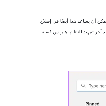
دة تشغيل جهازك أحد أبسط الحلول وأكثرها قوة لأي مشكلة متعلقة بنظام Windows. يمكن أن يساعد هذا أيضًا في إصلاح
 بسيطة في البرامج قد تمنع مفتاح Backspace أو Enter من العمل على Windows بعد آخر تمهيد للنظام. هيريس كيفية