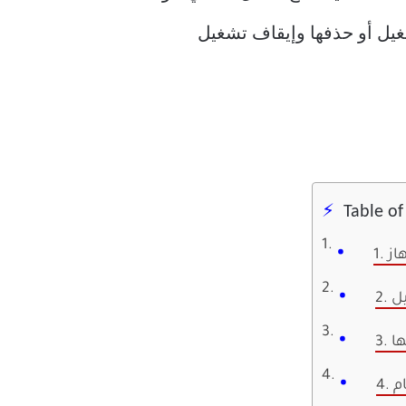
ج التشغيل أو حذفها وإيقاف تشغيل
Table o
از
ها
م