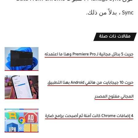
Sync ، بدلاً من ذلك.
مقالات ذات صلة
جربت 5 بدائل مجانية لـ Premiere Pro وهذا ما اعتمدته
حررت 10 جيجابايت من هاتفي Android بهذا التطبيق
المجاني مفتوح المصدر
4 إضافات Chrome كانت آمنة ثم أصبحت برامج ضارة