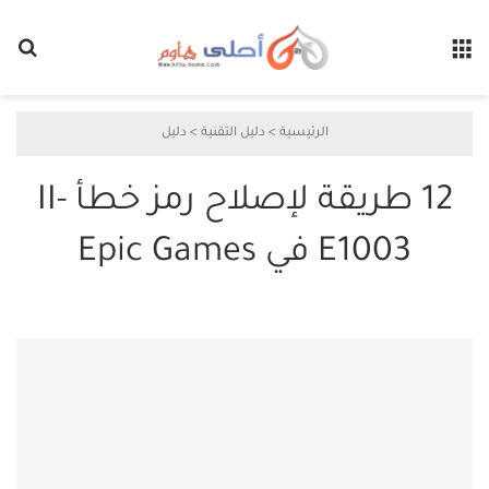
القائمة
بح
الرئيسية
>
دليل التقنية
>
دليل
12 طريقة لإصلاح رمز خطأ II-
E1003 في Epic Games