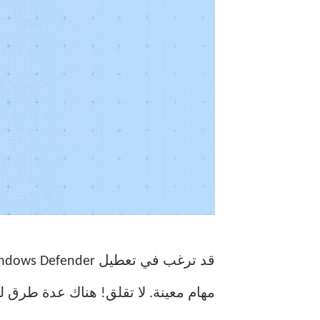
مهام معينة. لا تقلق! هناك عدة طرق لتعطيل Windows Defender ، وسننا