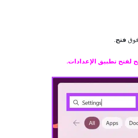
فوق
فتح
.