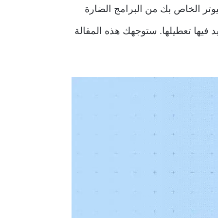
التشغيل Windows. إنه يحمي جهاز الكمبيوتر الخاص بك من البرامج الضارة
د تكون هناك مواقف تريد فيها تعطيلها. ستوجهك هذه المقالة