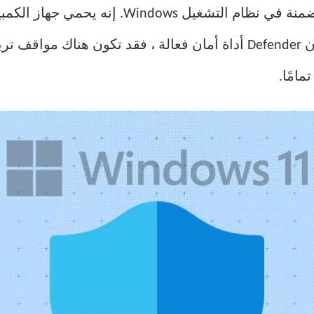
Windows Defender هي ميزة أمان مضمنة في نظام 
والتهديدات الأمنية. بينما يمكن أن تكون Defender أداة أمان فعالة ، فق