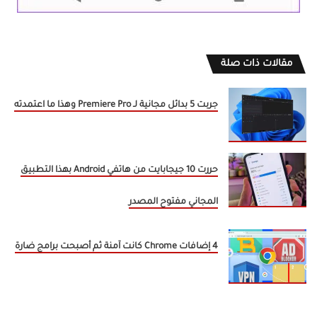
مقالات ذات صلة
جربت 5 بدائل مجانية لـ Premiere Pro وهذا ما اعتمدته
حررت 10 جيجابايت من هاتفي Android بهذا التطبيق
المجاني مفتوح المصدر
4 إضافات Chrome كانت آمنة ثم أصبحت برامج ضارة