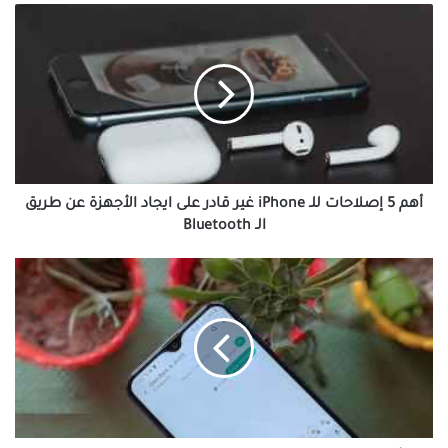
أهم
5
إصلاحات
للـ
iPhone
غير
قادر
على
ايجاد
الأجهزة
أهم 5 إصلاحات للـ iPhone غير قادر على ايجاد الأجهزة عن طريق
عن
الـ Bluetooth
طريق
الـ
أفضل
Bluetooth
3
طرق
لإنشاء
نص
جماعي
على
هواتف
Samsung