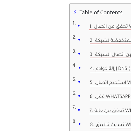
Table of Contents
WI-FI
)
اتصال VPN
WHATSA
WHATSA