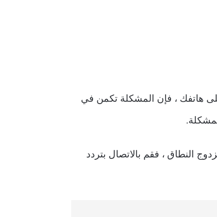
بيقات المثبتة على هاتفك ، فإن المشكلة تكمن في
يضًا التحقق من خطة Wi-Fi ودفع المستحقات المتبقية. إذا كنت تستخدم موجه Wi-Fi مزدوج النطاق ، فقم بالاتصال بتردد