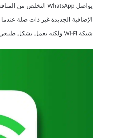
يواصل WhatsApp التخلص من المنافسة بميزات جديدة
الإضافية الجديدة غير ذات صلة عندما
شبكة Wi-Fi ولكنه يعمل بشكل طبيعي على بيانات الجوال. فيما يلي أفضل الطرق لإصلاح عدم عمل WhatsApp على شبكة Wi-Fi.