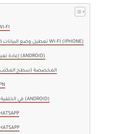
1. تحقق من اتصال 
2. تعطيل وضع البيانات المنخفضة لشبكة WI-FI (IPHONE)
3. إعادة تعيين اتصال الشبكة (ANDROID)
4. إزالة خوادم DNS المخصصة (سطح المكتب
5. استخدم 
6. قفل WHATSAPP في الخلفية (ANDROID)
7. تحقق من حالة PP
8. تحديث تطبيق PP