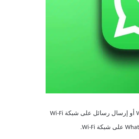
عادة ما تتصل بشبكة Wi-Fi منزلية أو مكتبية لحفظ البيانات الخلوية. يؤدي عدم تلقي WhatsApp أو إرسال رسائل على شبكة Wi-Fi