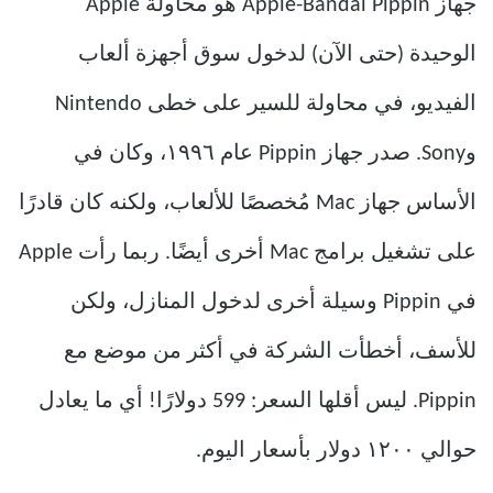
جهاز Apple-Bandai Pippin هو محاولة Apple
الوحيدة (حتى الآن) لدخول سوق أجهزة ألعاب
الفيديو، في محاولة للسير على خطى Nintendo
وSony. صدر جهاز Pippin عام ١٩٩٦، وكان في
الأساس جهاز Mac مُخصصًا للألعاب، ولكنه كان قادرًا
على تشغيل برامج Mac أخرى أيضًا. ربما رأت Apple
في Pippin وسيلة أخرى لدخول المنازل، ولكن
للأسف، أخطأت الشركة في أكثر من موضع مع
Pippin. ليس أقلها السعر: 599 دولارًا! أي ما يعادل
حوالي ١٢٠٠ دولار بأسعار اليوم.