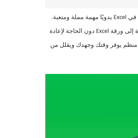
عند التعامل مع صورة أو لقطة شاشة تحتوي على بيانات مهمة، قد يبدو إدخال هذه المعلومات في Excel يدويًا مهمة مملة ومتعبة.
لحسن الحظ، هناك طرق ذكية وسريعة تتيح لك استخراج النصوص والجداول من الصور مباشرة إلى ورقة Excel دون الحاجة لإعادة
كتابة يدويًا. في هذا المقال ستتعلم خطوات بسيطة لتحويل أي لقطة شاشة إلى جدول Excel منظم يوفر وقتك وجهدك ويقلل من