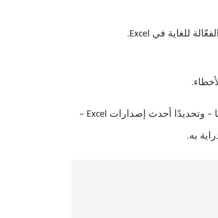
أخطاء.
يبدو الأمر أشبه بحلم مستقبلي: التقاط صورة وتحويلها إلى بيانات مُنسّقة بدقة. تتيح التكنولوجيا – وتحديدًا أحدث إصدارات Excel –
اية به.