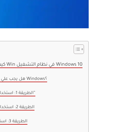
كيفية حذف ملفات إعداد Win في نظام التشغيل Windows 10
هل يجب علي حذف ملفات إعداد Windows؟
الطريقة 1: استخدام “تنظيف القرص”
الطريقة 2: استخدام إعدادات التخزين
الطريقة 3: استخدم موجه الأوامر