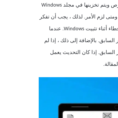
الخاص بك ، تظل ملفات نظام التشغيل القديمة على القرص ويتم تخزينها في مجلد Windows
ظ هذه الملفات حيث سيُطلب منها التراجع إلى إصدار سابق من Windows ، إذا ومتى لزم الأمر. لذلك ، يجب أن تفكر
في أنه يجب علي حذف ملفات إعداد Windows ، لكن هذه الملفات مهمة عند حدوث بعض الأخطاء أثناء تثبيت Windows. عندما
إلى الإصدار السابق. بالإضافة إلى ذلك ، إذا لم
 التشغيل إلى الإصدار السابق. إذا كان التحديث يعمل