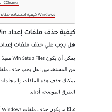
الطريقة 4: استخدم CCleaner
كيفية استعادة نظام تشغيل جهاز كمبيوتر Windows
كيفية حذف ملفات إعداد Win في نظام التشغيل Windows 10
هل يجب علي حذف ملفات إعداد Windows؟
يمكن أن 
يمكنك حذف هذه الملفات والمجلدات كما
الطرق الموضحة أدناه.
غا