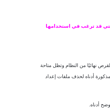
لتي قد ترغب في استخدامها
رص نهائيًا من النظام وتظل متاحة
لمذكورة أدناه لحذف ملفات إعداد
ضح أدناه.