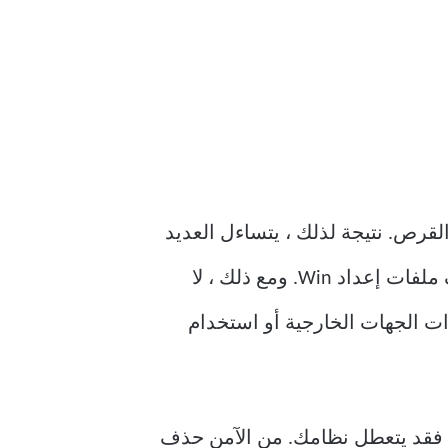
بيرة على القرص. نتيجة لذلك ، يتساءل العديد
من المستخدمين: هل يجب حذف ملفات إعداد Windows؟ الجواب نعم. لا يوجد ضرر في حذف ملفات إعداد Win. ومع ذلك ، لا
ات الجهات الخارجية أو استخدام
دليله الأصلي ، فقد يتعطل نظامك. من الآمن حذف