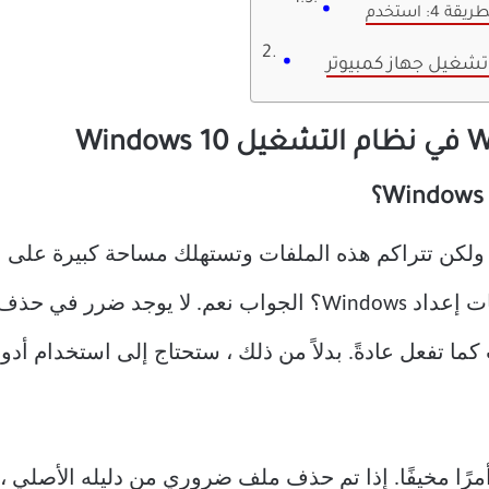
يكون Win Setup Files مفيدًا ولكن تتراكم هذه الملفات وتستهلك مساحة ك
 تفعل عادةً. بدلاً من ذلك ، ستحتاج إلى استخدام أدو
لبًا ما يكون حذف ملفات Windows أمرًا مخيفًا. إذا تم حذف ملف ضروري من 