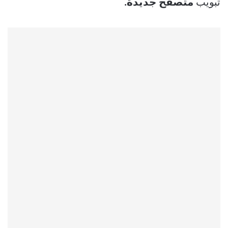
تبويب
متصفح جديدة.