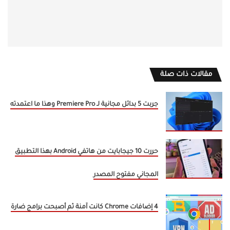
مقالات ذات صلة
جربت 5 بدائل مجانية لـ Premiere Pro وهذا ما اعتمدته
حررت 10 جيجابايت من هاتفي Android بهذا التطبيق
المجاني مفتوح المصدر
4 إضافات Chrome كانت آمنة ثم أصبحت برامج ضارة