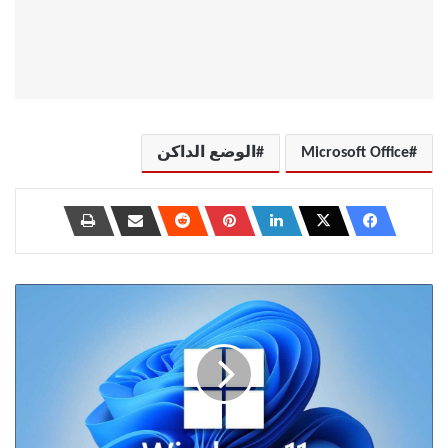
Microsoft Office
الوضع الداكن
كيفية
تعيين
محرك
أقراص
الشبكة
على
Windows
11