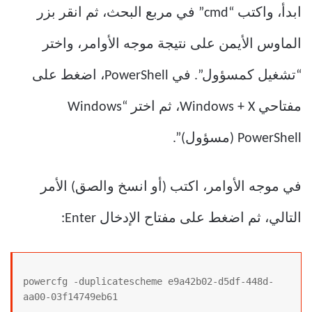
ابدأ، واكتب “cmd” في مربع البحث، ثم انقر بزر
الماوس الأيمن على نتيجة موجه الأوامر، واختر
“تشغيل كمسؤول”. في PowerShell، اضغط على
مفتاحي Windows + X، ثم اختر “Windows
PowerShell (مسؤول)”.
في موجه الأوامر، اكتب (أو انسخ والصق) الأمر
التالي، ثم اضغط على مفتاح الإدخال Enter:
powercfg -duplicatescheme e9a42b02-d5df-448d-
aa00-03f14749eb61