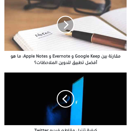
مقارنة
بين
Google
Keep
و
Evernote
و
Apple
Notes:
ما
مقارنة بين Google Keep و Evernote و Apple Notes: ما هو
هو
أفضل تطبيق لتدوين الملاحظات؟
أفضل
تطبيق
كيفية
لتدوين
تنزيل
الملاحظات؟
مقاطع
فيديو
Twitter