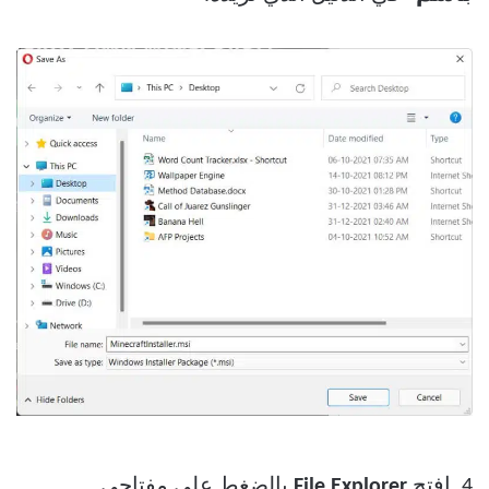
4. افتح
File Explorer
بالضغط على مفتاحي