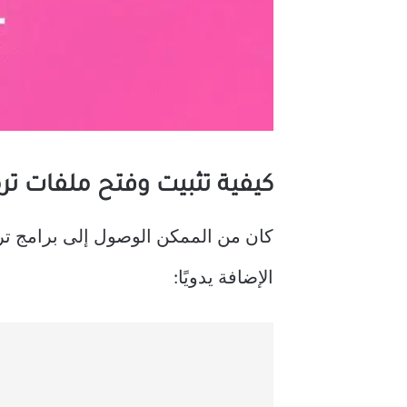
كيفية تثبيت وفتح ملفات ترميز HEVC في نظام التشغيل  11
كان من الممكن الوصول إلى برامج ترميز HEVC مجان
الإضافة يدويًا: