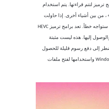
ترميز لتتم قراءتها. يتم استخدام
H.265 أو ترميز الفيديو عالي الكفاءة (HEVC) لتسجيلات الفيديو على أجهزة iPhone و 4K Blu-ray ، من بين أشياء أخرى. إذا حاولت
الوصول إلى تنسيق الفيديو هذا في أي برامج مضمنة في Windows 11 ، فمن شبه المؤكد أنك ستواجه خطأ. تعد برامج ترميز HEVC
الوصول إليها. هذه ليست مثبتة
دك ، قد تضطر إلى دفع رسوم قليلة للحصول
على برامج ترميز HEVC. اقرأ أدناه لمعرفة كيفية تثبيت HEVC Codecs في نظام التشغيل Windows 11 واستخدامها لفتح ملفات