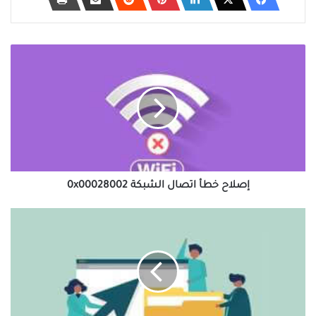
إصلاح
خطأ
اتصال
الشبكة
0x00028002
إصلاح خطأ اتصال الشبكة 0x00028002
كيفية
تغيير
أذونات
الملفات
في
نظام
التشغيل