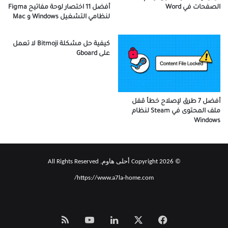
أفضل 11 اختصار لوحة مفاتيح Figma
الصفحات في Word
لنظامي التشغيل Windows و Mac
كيفية حل مشكلة Bitmoji لا تعمل
على Gboard
أفضل 7 طرق لإصلاح خطأ قفل
ملف المحتوى في Steam لنظام
Windows
© Copyright 2026 أحلى هاوم, All Rights Reserved
https://www.a7la-home.com/
‫X
فيسبوك
لينكدإن
‫YouTube
Smart