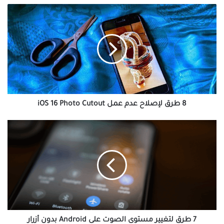
8
طرق
لإصلاح
عدم
عمل
iOS
16
Photo
Cutout
8 طرق لإصلاح عدم عمل iOS 16 Photo Cutout
7
طرق
لتغيير
مستوى
الصوت
على
Android
بدون
أزرار
7 طرق لتغيير مستوى الصوت على Android بدون أزرار