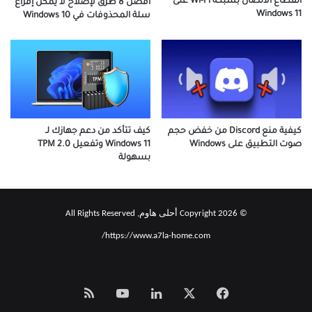
انقطاع الاتصال بشبكة Wi-Fi على
أفضل 8 طرق لإصلاح لا يمكن إفراغ
Windows 11
سلة المحذوفات في Windows 10
كيفية منع Discord من خفض حجم
كيف تتأكد من دعم جهازك لـ
صوت التطبيق على Windows
Windows 11 وتفعيل TPM 2.0
بسهولة
© Copyright 2026 أحلى هاوم, All Rights Reserved
https://www.a7la-home.com/
‫X
فيسبوك
لينكدإن
‫YouTube
Smart