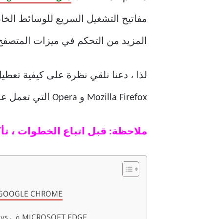
مفاتيح التشغيل السريع للوسائط الخاص
المزيد من التحكم في ميزات المتصفح ،
Mozilla Firefox و Opera التي تعمل على أجهزة الكمبيوتر وأجهزة الكمبيوتر المحمولة التي تعمل بنظام Windows 11.
ملاحظة: قبل اتباع الخطوات ، ت
كيفية تعطيل مفاتيح الاختصار للوسائط Media Hotkeys في LE CHROME
كيفية إيقاف تشغيل مفاتيح الاختصار للوسائط Media Hotkeys في MICROSOFT EDGE