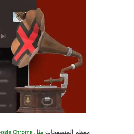
معظم المتصفحات
مثل Google Chrome المستندة إلى Chromium و Microsoft Edge و Opera