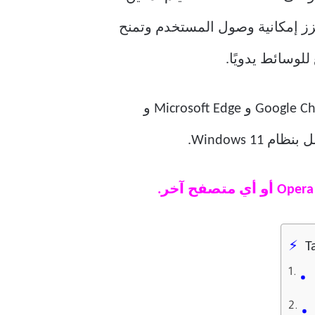
عزز إمكانية وصول المستخدم وتمنح
لوسائط يدويًا.
لذا ، دعنا نلقي نظرة على كيفية تعطيل مفاتيح التشغيل السريع للوسائط في متصفحات Google Chrome و Microsoft Edge و
T