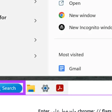
chrome
واضغط على
Enter.