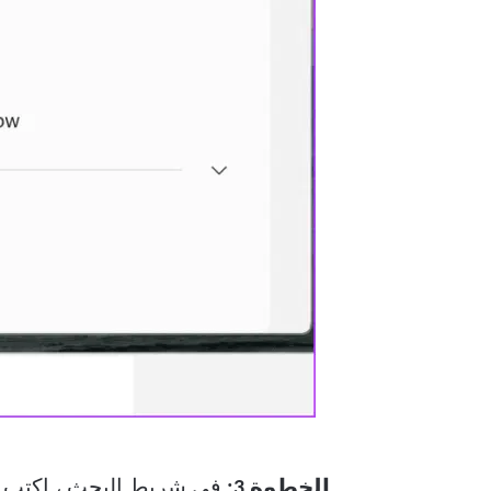
الخطوة 3:
في شريط البحث ، اكتب
: // flags