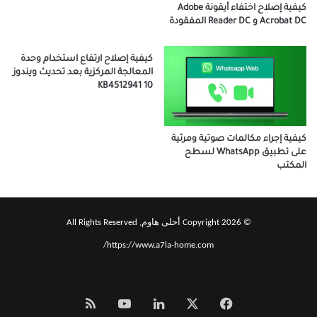
كيفية إصلاح اختفاء أيقونة Adobe
Acrobat DC و Reader DC المفقودة
كيفية إصلاح ارتفاع استخدام وحدة
المعالجة المركزية بعد تحديث ويندوز
10 KB4512941
كيفية إجراء مكالمات صوتية ومرئية
على تطبيق WhatsApp لسطح
المكتب
© Copyright 2026 أحلى هاوم, All Rights Reserved
https://www.a7la-home.com/
‫X
فيسبوك
لينكدإن
‫YouTube
Smart