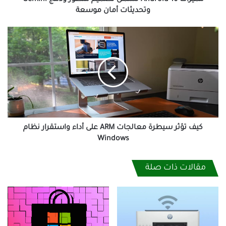
مميزات Android 16 تشمل تصميم متطور ودمج Gemini
موسعة
وتحديثات أمان موسعة
كيف
تؤثر
سيطرة
معالجات
ARM
على
أداء
واستقرار
نظام
Windows
كيف تؤثر سيطرة معالجات ARM على أداء واستقرار نظام
Windows
مقالات ذات صلة