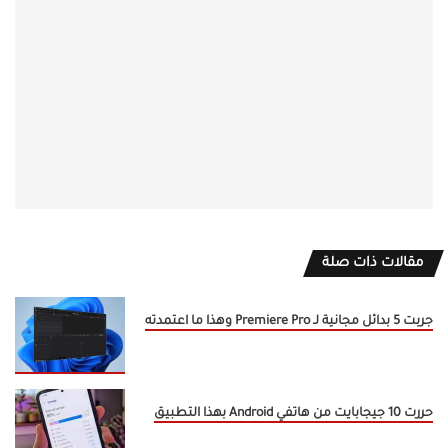
مقالات ذات صلة
جربت 5 بدائل مجانية لـ Premiere Pro وهذا ما اعتمدته
حررت 10 جيجابايت من هاتفي Android بهذا التطبيق