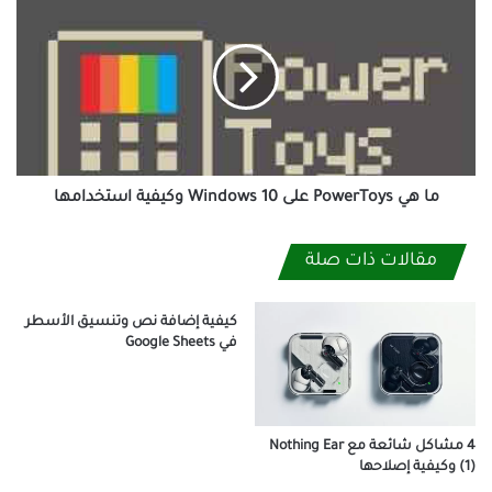
هي
PowerToys
على
Windows
10
وكيفية
استخدامها
ما هي PowerToys على Windows 10 وكيفية استخدامها
مقالات ذات صلة
كيفية إضافة نص وتنسيق الأسطر
في Google Sheets
4 مشاكل شائعة مع Nothing Ear
(1) وكيفية إصلاحها