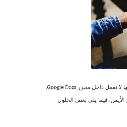
لاحظ أن بعض المتصفحات مثل Firefox و Chrome تحتوي أيضًا على مدقق إملائي مدمج ، ولكنها لا تعمل داخل محرر Google Docs.
 بزر الماوس الأيمن. فيما يلي بعض الحلول