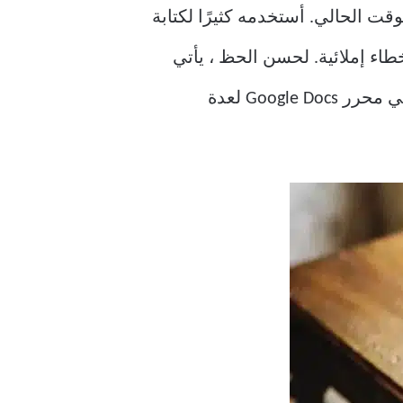
قت الحالي. أستخدمه كثيرًا لكتابة
اب أخطاء إملائية. لحسن الحظ ، يأتي
محرر مستندات Google مزودًا بمدقق إملائي مدمج. لسبب غريب ، لا يعمل التدقيق الإملائي في محرر Google Docs لعدة