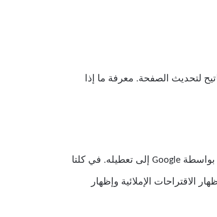
 الويب المتعلقة بالأخطاء. اضغط على الزر F5 بلوحة المفاتيح لتحديث الصفحة. معرفة ما إذا
قد يتم تعطيل الميزة حاليًا في محرر مستندات Google. قد يؤدي التحديث الأخير الذي تم دفعه بواسطة Google إلى تعطيله. في كلتا
هار الاقتراحات الإملائية وإظهار