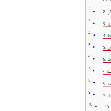
ئي
ين
ًا
ي
ات
قت
ئي
ل