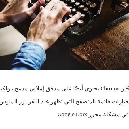
تجاوز قائمة مُحرر مستندات Google خيارات قائمة المتصفح التي تظهر عند النقر
لة محرر Google Docs.