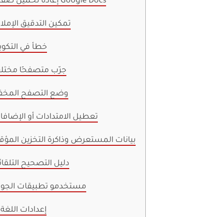
1. إعادة تحميل صفحة Google Docs
2. تمكين التدقيق الإملا
3. خطأ في التكو
4. جرّب متصفحََا مختلف
5. وضع التصفح المخف
6. تعطيل الامتدادات أو الإضاف
7. بيانات المستعرض وذاكرة التخزين المؤ
8. دليل التصحيح التلقا
9. مستخدمو تطبيقات الجوا
10. إعدادات اللغة