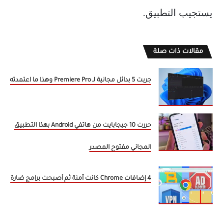
يستجيب التطبيق.
مقالات ذات صلة
جربت 5 بدائل مجانية لـ Premiere Pro وهذا ما اعتمدته
حررت 10 جيجابايت من هاتفي Android بهذا التطبيق
المجاني مفتوح المصدر
4 إضافات Chrome كانت آمنة ثم أصبحت برامج ضارة