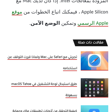
المزودة بمعالجات Intel. إذا كان لديك Mac مع
Apple Silicon ، فيمكنك اتباع الخطوات من
موقع
Apple الرسمي
وتمكين
الوضع الآمن
.
مقالات ذات صلة
تجربتي مع Safari على Mac ولماذا قررت التوقف عن
استخدامه
طرق استبدال لوحة التشغيل في macOS Tahoe
بسهولة
كيفية التحقق من أذونات تطبيقات ماك وحماية