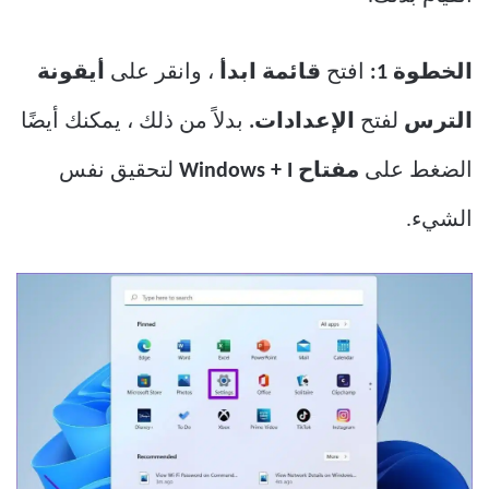
الخطوة 1:
افتح
قائمة ابدأ
، وانقر على
أيقونة
الترس
لفتح
الإعدادات.
بدلاً من ذلك ، يمكنك أيضًا
الضغط على
مفتاح Windows + I
لتحقيق نفس
الشيء.