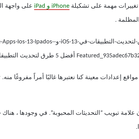
iPhone و iPad
على واجهة ال
لمظلمة .
كل محير ، غيّرت Apple أيضًا مواقع إعدادات معينة كنا نعتبرها غالبًا أمراً
.