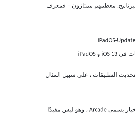
برنامج. معظمهم ممتازون – فمعرف
 مفروغًا منه. تحديث التطبيقات ، على سبيل المثال
أطلق متجر التطبيقات ، ثم اختفت الآن علامة تبويب “التحديثات المحبوبة”. في وجودها ، هناك خيار يسمى Arcade ، وهو ليس مفيدًا