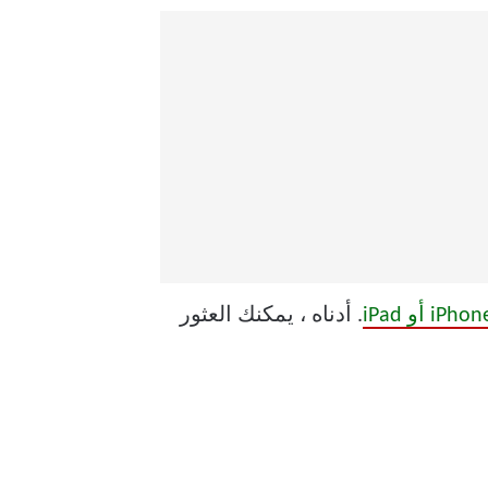
iPho أو iPad
. أدناه ، يمكنك العثور