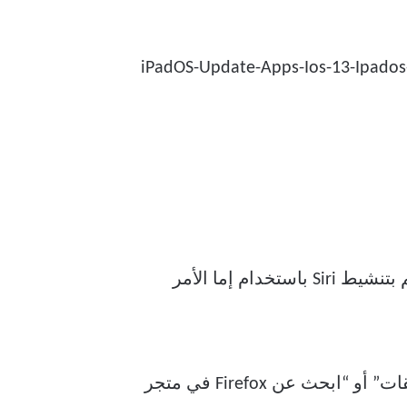
هذا هو نفسه البحث عن التطبيق في متجر التطبيقات ، ولكن أخبر سيري بذلك بدلاً من ذلك. قم بتنشيط Siri باستخدام إما الأمر
، على سبيل المثال ، ببساطة اصرخ “افتح Firefox في متجر التطبيقات” أو “ابحث عن Firefox في متجر