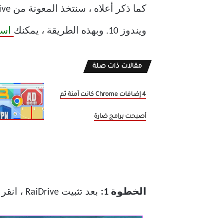
ويندوز 10. وبهذه الطريقة ، يمكنك
استك
مقالات ذات صلة
4 إضافات Chrome كانت آمنة ثم
أصبحت برامج ضارة
الخطوة 1:
بعد تثبيت RaiDrive ، انقر فوق أيقونة “إضافة” في الجزء العلوي وحدد Dropbox من القائمة.