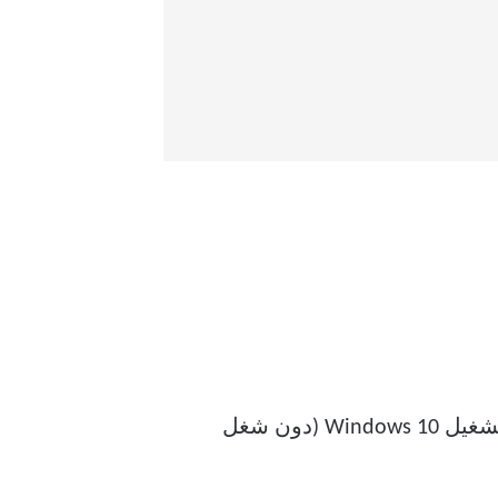
بينما يتيح لك RaiDrive إنشاء محرك أقراص افتراضي على جهاز الكمبيوتر الذي يعمل بنظام التشغيل Windows 10 (دون شغل