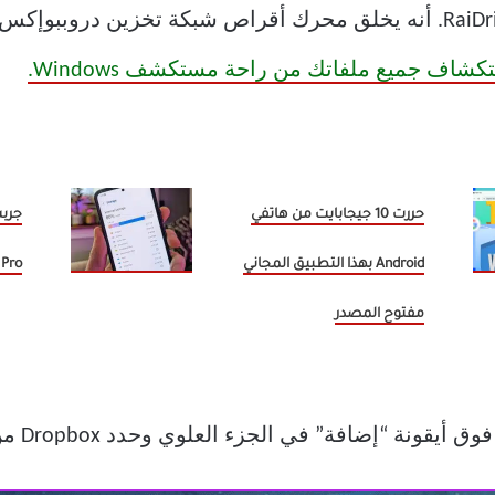
كما ذكر أعلاه ، سنتخذ المعونة من RaiDrive. أنه يخلق محرك أقراص شبكة ت
شاف جميع ملفاتك من راحة مستكشف Windows.
حررت 10 جيجابايت من هاتفي
Android بهذا التطبيق المجاني
Pro وهذا ما اعتمدته
مفتوح المصدر