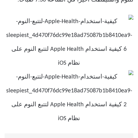
للنوم واستيقظت أخيرًا في الساعة 7.30 صباحًا.