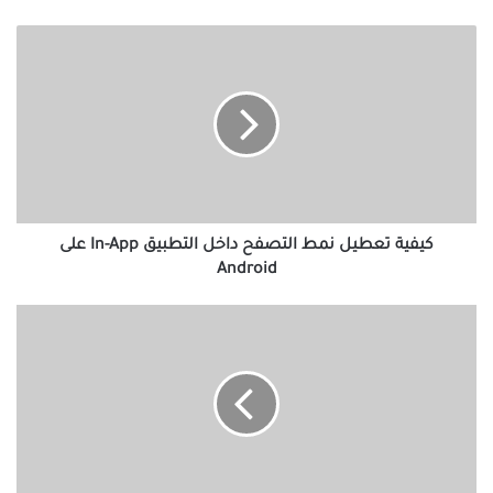
كيفية
تعطيل
نمط
التصفح
داخل
التطبيق
In-
App
على
Android
كيفية تعطيل نمط التصفح داخل التطبيق In-App على
Android
كيفية
التحقق
من
وقت
الشاشة
Screen
Time
على