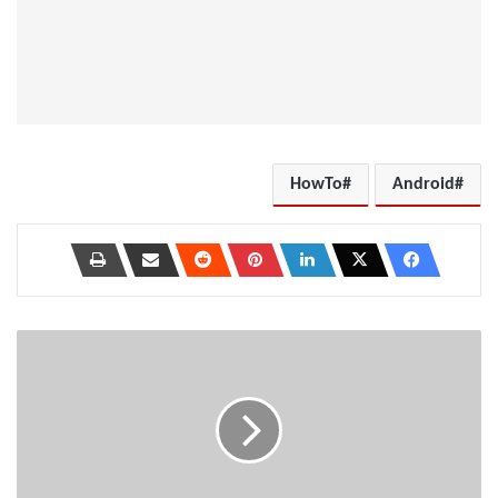
HowTo
Android
كيفية
تمكين
تقسيم
الشاشة
وتعدد
المهام
على