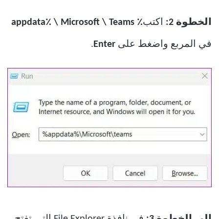
الخطوة 2:
اكتب
٪ appdata٪ \ Microsoft \ Teams
في المربع واضغط على
Enter
.
إلى الخطوة 3:
في نافذة File Explorer التي تفتح ،